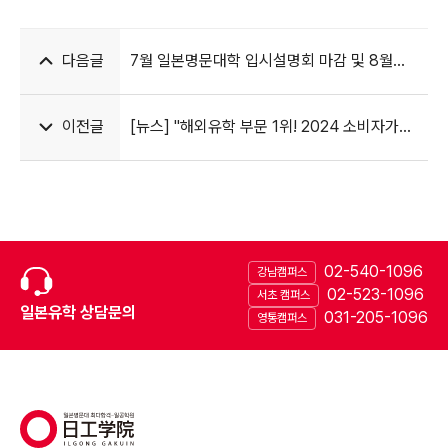
다음글
7월 일본명문대학 입시설명회 마감 및 8월
설명회 우선 모집 안내
이전글
[뉴스] "해외유학 부문 1위! 2024 소비자가
뽑은 최고의 해외유학 브랜드, 일공교육"
02-540-1096
강남캠퍼스
02-523-1096
서초 캠퍼스
일본유학 상담문의
031-205-1096
영통캠퍼스