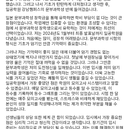
했습니다. 그러고 나서 기초가 탄탄하게 다져졌다고 생각한 후,
일공학원 강남캠퍼스의 문부과학성 반에 들어갔습니다.
일본 문부과학성 장학금을 통해 유학하면 학비 부담이 없 다는 것이 큰
장점이었습니다. 학업에만 집중할 수 있는 환경을 조성할 수 있다는
점에 서 문부과학성 장학생으로서 유학하는 것이 저에게는 최선의
선택이었습니다. 저는 2024년도 1월부터 최종 발표날까지 일공학원을
다녔습니다. 처음에는 많이, 굉장히 어려웠습니다. 문부과학성 시험의
형식은 기초가 암기인 만큼 기억력이 중요합니다.
그러나 저는 기억력이 좋지 않은 데에 더불어 암기 경험도 없는
상태였기에 백지나 마찬가지 였습니다. 첫날에 부원장님을 찾아가서
엉엉 울은 기억은 절대 까먹을 수 없을 것입니다. 그러나 그만큼
문부과학성은 저의 도전정신을 일깨웠습니다. 이번 입시를 저의 암기
실력을 끌어올리는 기회로 생각하자는 것이었습니다. 더욱 고능한
뇌를 가지고 싶었던 저는 쾌활히 입시 생활을 즐길 수 있었습니다.
일공학원에서 가장 좋았던 점은 학원의 모의고사 시스템이라고 말할
수 있겠습니다. 매달 모의고사를 보고 등수를 알 수 있었는데, 이
등수를 기록하며 등수 그래프를 그리는 맛이 있었습니다. 시험 한 달
전에는 매주 모의고사를 봤는데, 스트레스와 비례하게 재밌었습니다.
본인의 성장 일지를 작성해나가며 저는 제가 취약한 부분을 채울 수
있었습니다.
선생님들의 상담 또한 제게 큰 힘이 되었습니다. 입시에서 가장 중요한
점은 심리적 그리고 정신적 건강이라고 생각합니다. 장기간의 입시
준비는 심리적으로 큰 부담이 될 수 있습니다. 저는 이를 해결하기 위해