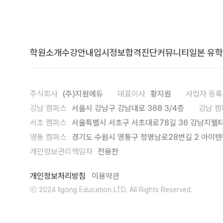
학원소개
수강안내
입시정보
합격진단
커뮤니티
일본 유학
주식회사
(주)지원에듀
대표이사
황지원
사업자 등
강남 캠퍼스
서울시 강남구 강남대로 368 3/4층
강남 캠
서초 캠퍼스
서울특별시 서초구 서초대로78길 36 강남지웰타
영통 캠퍼스
경기도 수원시 영통구 청명남로28번길 2 아이텐
개인정보관리책임자
전용찬
개인정보처리방침
이용약관
ⓒ 2024
Ilgong Education
LTD. All Rights Reserved.