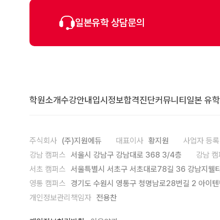
일본유학 상담문의
학원소개
수강안내
입시정보
합격진단
커뮤니티
일본 유학
주식회사
(주)지원에듀
대표이사
황지원
사업자 등
강남 캠퍼스
서울시 강남구 강남대로 368 3/4층
강남 캠
서초 캠퍼스
서울특별시 서초구 서초대로78길 36 강남지웰타
영통 캠퍼스
경기도 수원시 영통구 청명남로28번길 2 아이텐
개인정보관리책임자
전용찬