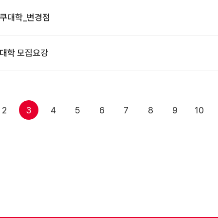
주쿠대학_변경점
업대학 모집요강
2
3
4
5
6
7
8
9
10