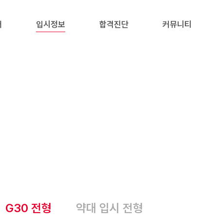
내
입시정보
합격진단
커뮤니티
G30 전형
약대 입시 전형