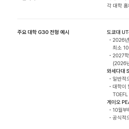
각 대학 
주요 대학 G30 전형 예시
도쿄대 UTo
2026년
최소 1
2027
(202
와세다대 S
일반적으
대학이 
TOEFL
게이오 PE
10월부
공식적으