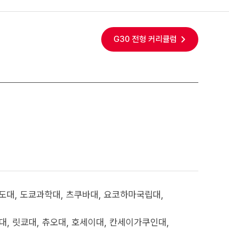
G30 전형 커리큘럼
이도대, 도쿄과학대, 츠쿠바대, 요코하마국립대,
지대, 릿쿄대, 츄오대, 호세이대, 칸세이가쿠인대,