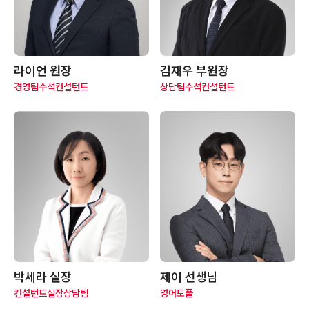
라이언 원장
김재우 부원장
경영팀
수석컨설턴트
상담팀
수석컨설턴트
박세라 실장
제이 선생님
컨설턴트
실장
상담팀
영어
토플