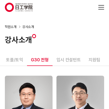
(주)지원에듀
학원소개
강사소개
강사소개
토플/토익
G30 전형
입시 컨설턴트
지원팀