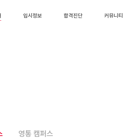
내
입시정보
합격진단
커뮤니티
스
영통 캠퍼스